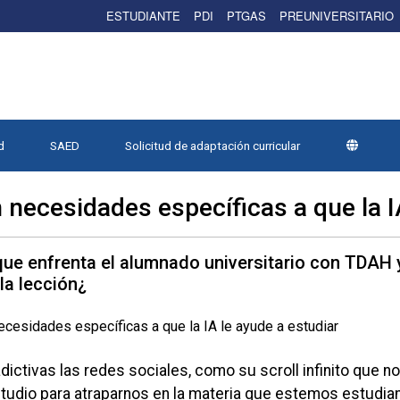
ESTUDIANTE
PDI
PTGAS
PREUNIVERSITARIO
d
SAED
Solicitud de adaptación curricular
 necesidades específicas a que la I
que enfrenta el alumnado universitario con TDAH 
la lección¿
ictivas las redes sociales, como su scroll infinito que 
estudio para atraparnos en la materia que estemos estudia