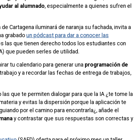
yudar al alumnado
, especialmente a quienes sufren el
 de Cartagena iluminará de naranja su fachada, invita a
 ha grabado
un pódcast para dar a conocer las
res las que tienen derecho todos los estudiantes con
A) que pueden serles de utilidad.
irar tu calendario para generar una
programación de
 trabajo y a recordar las fechas de entrega de trabajos,
as que te permiten dialogar para que la IA ¿te tome la
ria y evitas la dispersión porque la aplicación te
 guiando por el camino para encontrarla¿, añade el
umana
y contrastar que sus respuestas son correctas y
ucativo
(SAED) oferta para el próximo mes un taller