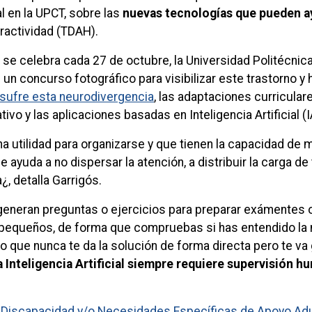
ial en la UPCT, sobre las
nuevas tecnologías que pueden a
ractividad (TDAH).
 se celebra cada 27 de octubre, la Universidad Politécnica
 un concurso fotográfico para visibilizar este trastorno y
 sufre esta neurodivergencia
, las adaptaciones curricula
o y las aplicaciones basadas en Inteligencia Artificial (I
utilidad para organizarse y que tienen la capacidad de m
 ayuda a no dispersar la atención, a distribuir la carga de
, detalla Garrigós.
eneran preguntas o ejercicios para preparar exámentes o l
queños, de forma que compruebas si has entendido la mate
co que nunca te da la solución de forma directa pero te va
a Inteligencia Artificial siempre requiere supervisión h
n Discapacidad y/o Necesidades Específicas de Apoyo Ad